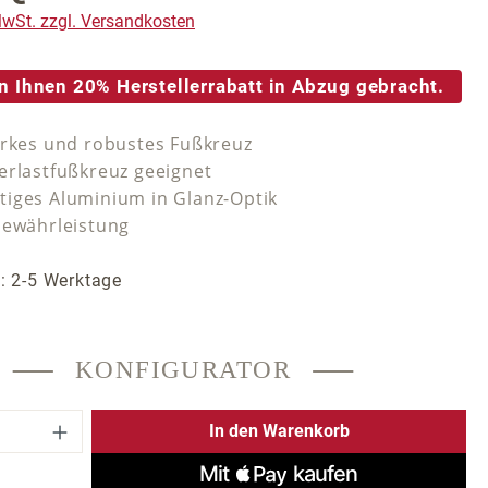
 MwSt. zzgl. Versandkosten
n Ihnen 20% Herstellerrabatt in Abzug gebracht.
arkes und robustes Fußkreuz
erlastfußkreuz geeignet
iges Aluminium in Glanz-Optik
Gewährleistung
t: 2-5 Werktage
KONFIGURATOR
 Anzahl: Gib den gewünschten Wert ein 
In den Warenkorb