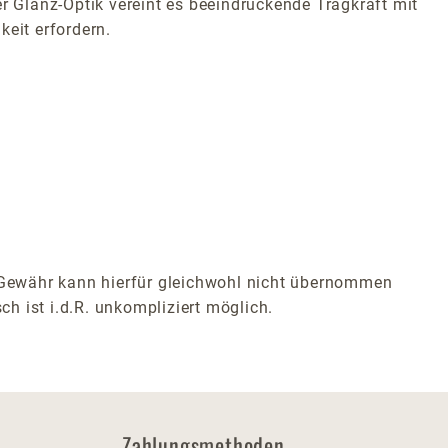
r Glanz-Optik vereint es beeindruckende Tragkraft mit
keit erfordern.
e Gewähr kann hierfür gleichwohl nicht übernommen
ch ist i.d.R. unkompliziert möglich.
Zahlungsmethoden