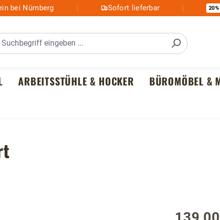
in bei Nürnberg
Sofort lieferbar
20%
L
ARBEITSSTÜHLE & HOCKER
BÜROMÖBEL & M
rt
139,00
Regulärer P