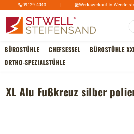
09129-4040
Werksverkauf in Wendelste
m Hauptinhalt springen
Zur Suche springen
Zur Hauptnavigation springen
BÜROSTÜHLE
CHEFSESSEL
BÜROSTÜHLE XX
ORTHO-SPEZIALSTÜHLE
XL Alu Fußkreuz silber polie
Bildergalerie überspringen