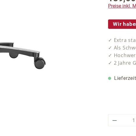
Preise inkl.
Wir habe
✓ Extra st
✓ Als Schw
✓ Hochwert
✓ 2 Jahre 
Lieferzei
Produkt