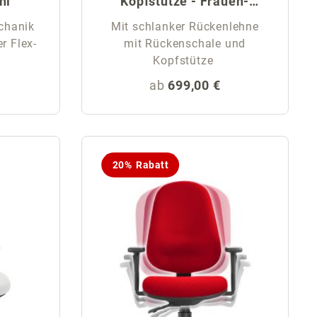
hl
Kopfstütze - Frauen-
Drehstuhl
chanik
Mit schlanker Rückenlehne
r Flex-
mit Rückenschale und
Kopfstütze
eis:
Regulärer Preis:
ab
699,00 €
20% Rabatt