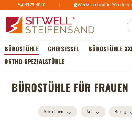
09129-4040
Werksverkauf in Wendelste
m Hauptinhalt springen
Zur Suche springen
Zur Hauptnavigation springen
BÜROSTÜHLE
CHEFSESSEL
BÜROSTÜHLE XX
ORTHO-SPEZIALSTÜHLE
BÜROSTÜHLE FÜR FRAUEN
Armlehnen
Art
Bezug