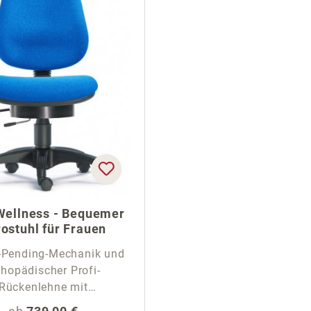
Wellness - Bequemer
ostuhl für Frauen
-Pending-Mechanik und
thopädischer Profi-
Rückenlehne mit
Rückenschale
Regulärer Preis: