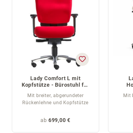
Lady Comfort L mit
L
Kopfstütze - Bürostuhl für
Ho
Frauen
Mit breiter, abgerundeter
Mit 
Rückenlehne und Kopfstütze
Regulärer Preis:
ab
699,00 €