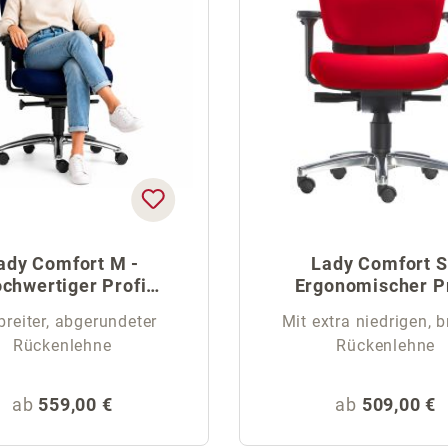
ady Comfort M -
Lady Comfort S
chwertiger Profi
Ergonomischer P
Bürostuhl
Bürostuhl
breiter, abgerundeter
Mit extra niedrigen, b
Rückenlehne
Rückenlehne
Regulärer Preis:
Regulärer Pr
ab
559,00 €
ab
509,00 €