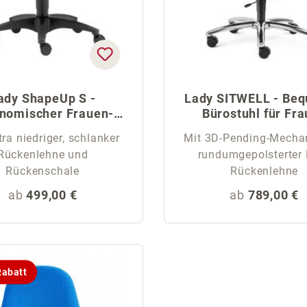
ady ShapeUp S -
Lady SITWELL - Be
nomischer Frauen-
Bürostuhl für Fr
Bürostuhl
tra niedriger, schlanker
Mit 3D-Pending-Mecha
Rückenlehne und
rundumgepolsterter 
Rückenschale
Rückenlehne
Regulärer Preis:
Regulärer Pr
ab
499,00 €
ab
789,00 €
abatt