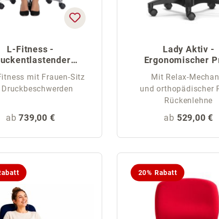
L-Fitness -
Lady Aktiv -
uckentlastender
Ergonomischer P
Bürostuhl Frau
Frauen-Stuhl
itness mit Frauen-Sitz
Mit Relax-Mechan
i Druckbeschwerden
und orthopädischer P
Rückenlehne
Regulärer Preis:
Regulärer Pr
ab
739,00 €
ab
529,00 €
abatt
20% Rabatt