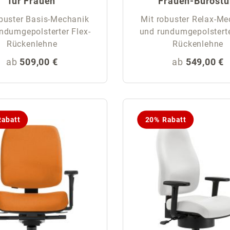
für Frauen
Frauen-Bürostu
obuster Basis-Mechanik
Mit robuster Relax-Me
ndumgepolsterter Flex-
und rundumgepolsterte
Rückenlehne
Rückenlehne
Regulärer Preis:
Regulärer Pr
ab
509,00 €
ab
549,00 €
abatt
20% Rabatt