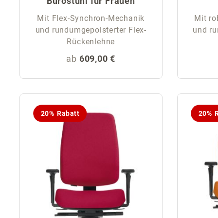
Bürostuhl für Frauen
Mit Flex-Synchron-Mechanik
Mit r
und rundumgepolsterter Flex-
und ru
Rückenlehne
Regulärer Preis:
ab
609,00 €
20% Rabatt
20% R