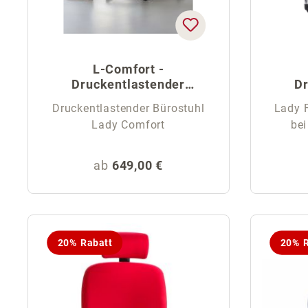
L-Comfort -
Druckentlastender
Dr
Frauen-Bürostuhl
Druckentlastender Bürostuhl
Lady F
Lady Comfort
be
Regulärer Preis:
ab
649,00 €
20% Rabatt
20% R