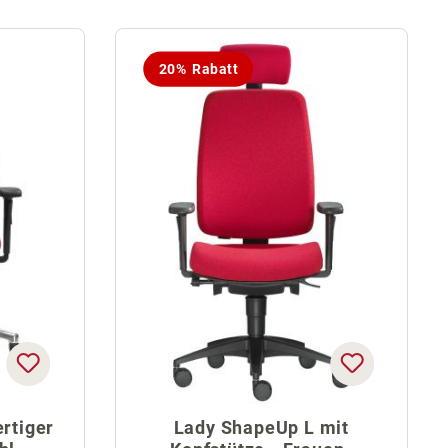
20% Rabatt
rtiger
Lady ShapeUp L mit