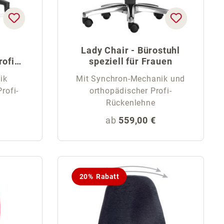
Lady Chair - Bürostuhl
rofi
speziell für Frauen
ik
Mit Synchron-Mechanik und
rofi-
orthopädischer Profi-
Rückenlehne
eis:
Regulärer Preis:
ab
559,00 €
20% Rabatt