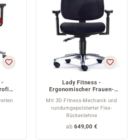
 -
Lady Fitness -
rofi
Ergonomischer Frauen-
Drehstuhl
reiten
Mit 3D-Fitness-Mechanik und
rundumgepolsterter Flex-
Rückenlehne
eis:
Regulärer Preis:
ab
649,00 €