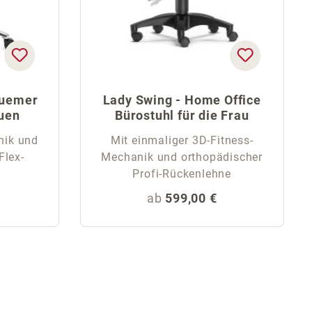
quemer
Lady Swing - Home Office
auen
Bürostuhl für die Frau
nik und
Mit einmaliger 3D-Fitness-
Flex-
Mechanik und orthopädischer
Profi-Rückenlehne
eis:
Regulärer Preis:
ab
599,00 €