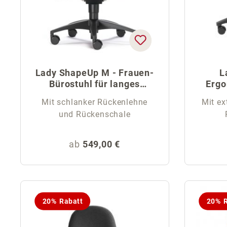
Lady ShapeUp M - Frauen-
L
Bürostuhl für langes
Ergo
Sitzen
Mit schlanker Rückenlehne
Mit ex
und Rückenschale
Regulärer Preis:
ab
549,00 €
20% Rabatt
20% R