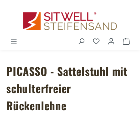
Zum Hauptinhalt springen
Du hast 0 Produ
Ware
PICASSO - Sattelstuhl mit
schulterfreier
Rückenlehne