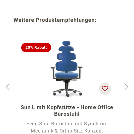
Produktgalerie überspringen
Weitere Produktempfehlungen:
20% Rabatt
Sun L mit Kopfstütze - Home Office
Bürostuhl
Feng-Shui Bürostuhl mit Synchron-
Mechanik & Ortho Sitz-Konzept