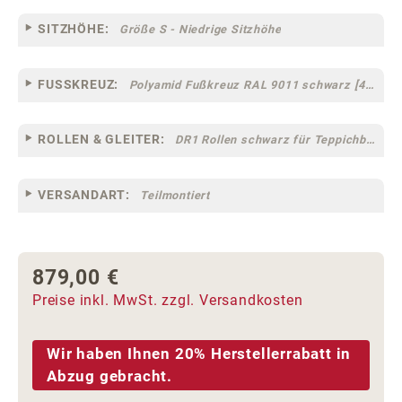
SITZHÖHE:
Größe S - Niedrige Sitzhöhe
FUSSKREUZ:
Polyamid Fußkreuz RAL 9011 schwarz [44]
ROLLEN & GLEITER:
DR1 Rollen schwarz für Teppichböden [10]
VERSANDART:
Teilmontiert
879,00 €
Regulärer Preis:
Preise inkl. MwSt. zzgl. Versandkosten
Wir haben Ihnen 20% Herstellerrabatt in
Abzug gebracht.