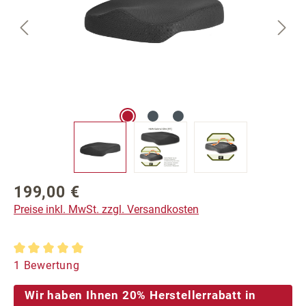
199,00 €
Regulärer Preis:
Preise inkl. MwSt. zzgl. Versandkosten
Durchschnittliche Bewertung von 5 von 5 Sternen
1 Bewertung
Wir haben Ihnen 20% Herstellerrabatt in