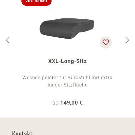
20% Rabatt
XXL-Long-Sitz
Wechselpolster für Bürostuhl mit extra
langer Sitzfläche
Regulärer Preis:
ab
149,00 €
Kontakt