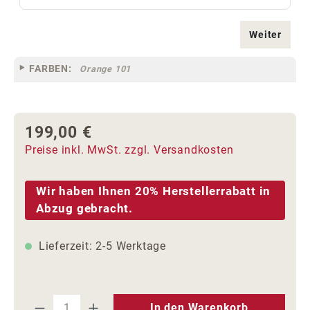
Weiter
FARBEN:
Orange 101
199,00 €
Regulärer Preis:
Preise inkl. MwSt. zzgl. Versandkosten
Wir haben Ihnen 20% Herstellerrabatt in
Abzug gebracht.
Lieferzeit: 2-5 Werktage
Produkt Anzahl: Gib den gewünschten We
In den Warenkorb