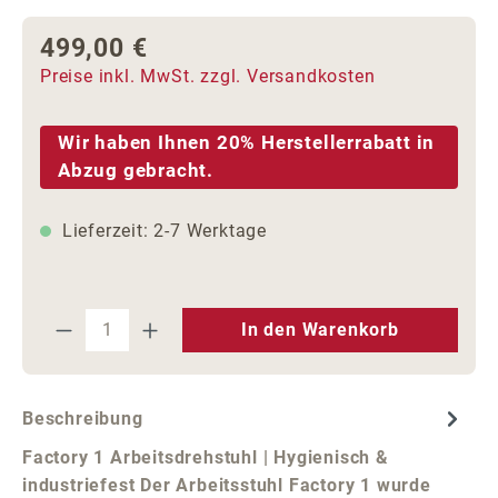
499,00 €
Regulärer Preis:
Preise inkl. MwSt. zzgl. Versandkosten
Wir haben Ihnen 20% Herstellerrabatt in
Abzug gebracht.
Lieferzeit: 2-7 Werktage
Produkt Anzahl: Gib den gewünschten We
In den Warenkorb
Beschreibung
Factory 1 Arbeitsdrehstuhl | Hygienisch &
industriefest Der Arbeitsstuhl Factory 1 wurde