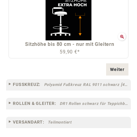
Sitzhöhe bis 80 cm - nur mit Gleitern
59,90 €*
Weiter
FUSSKREUZ:
Polyamid Fußkreuz RAL 9011 schwarz [44]
ROLLEN & GLEITER:
DR1 Rollen schwarz für Teppichböden [10]
VERSANDART:
Teilmontiert