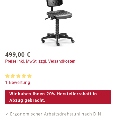
499,00 €
Regulärer Preis:
Preise inkl. MwSt. zzgl. Versandkosten
Durchschnittliche Bewertung von 5 von 5 Sternen
1 Bewertung
Wir haben Ihnen 20% Herstellerrabatt in
Abzug gebracht.
✓ Ergonomischer Arbeitsdrehstuhl nach DIN