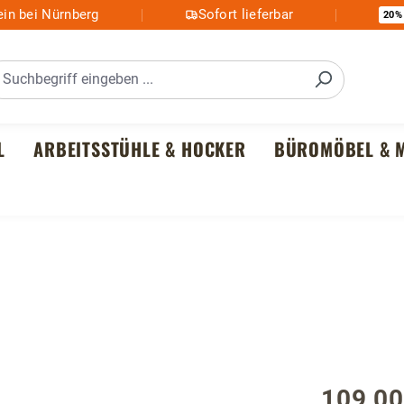
in bei Nürnberg
Sofort lieferbar
20%
L
ARBEITSSTÜHLE & HOCKER
BÜROMÖBEL & M
109,00
Regulärer P