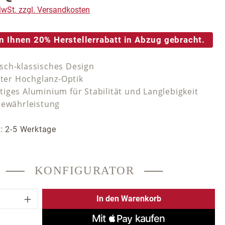
 MwSt. zzgl. Versandkosten
n Ihnen 20% Herstellerrabatt in Abzug gebracht.
ch-klassisches Design
nter Hochglanz-Optik
iges Aluminium für Stabilität und Langlebigkeit
Gewährleistung
t: 2-5 Werktage
KONFIGURATOR
 Anzahl: Gib den gewünschten Wert ein 
In den Warenkorb