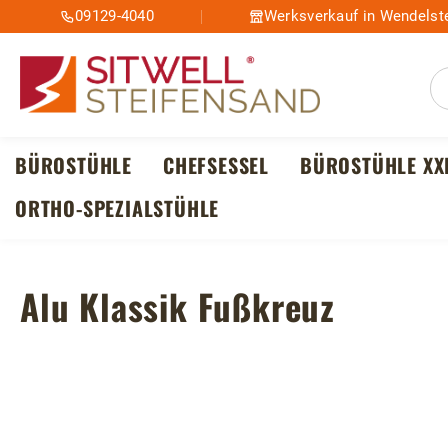
09129-4040
Werksverkauf in Wendelste
m Hauptinhalt springen
Zur Suche springen
Zur Hauptnavigation springen
BÜROSTÜHLE
CHEFSESSEL
BÜROSTÜHLE XX
ORTHO-SPEZIALSTÜHLE
Alu Klassik Fußkreuz
Bildergalerie überspringen